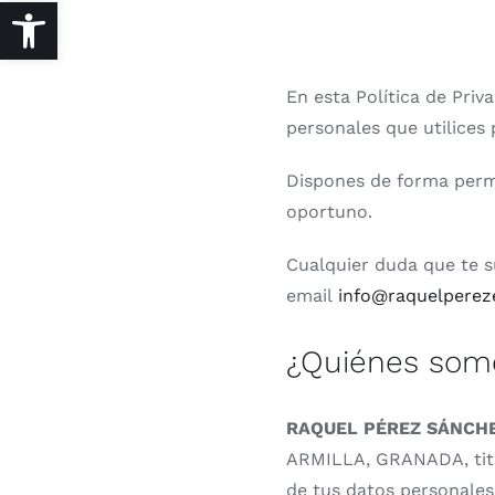
Abrir barra de herramientas
En esta Política de Pri
personales que utilices
Dispones de forma perma
oportuno.
Cualquier duda que te s
email
info@raquelpereze
¿Quiénes som
RAQUEL PÉREZ SÁNCH
ARMILLA, GRANADA, titul
de tus datos personales