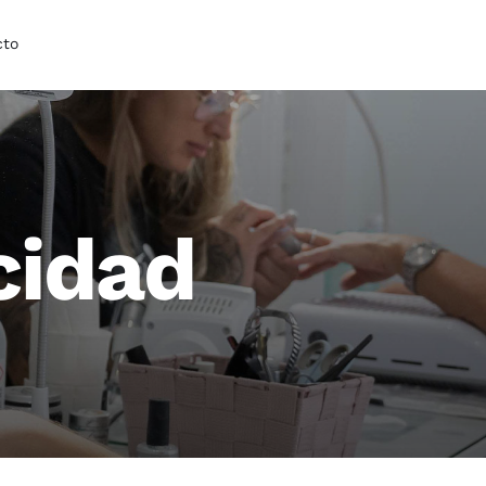
cto
cidad