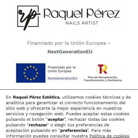
Financiado por la Unión Europea –
NextGenerationEU
En
Raquel Pérez Estética.
utilizamos cookies técnicas y de
analítica para garantizar el correcto funcionamiento del
sitio web y ofrecerte la mejor experiencia en nuestros
servicios y navegación web. Puedes aceptar estas cookies
RAQUEL PÉREZ©
AVISO LEGAL
|
POLÍTICA DE
pulsando el botón "
aceptar
", rechazar todas las cookies
COKIES
|
POLÍTICA DE PRIVACIDAD
|
ACCESIBILIDAD
|
WIT
pulsando "
rechazar
" o elegir tus preferencias de
CREATIVO
aceptación pulsando en "
preferencias
". Para más
información puedes consultar nuestra
Política de cookies
.